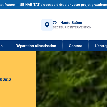
atifrance
— SE HABITAT s'occupe d'étudier votre projet gratuiteme
70 – Haute-Saône
SECTEUR D'INTERVENTION
on
Réparation climatisation
Contact
L’entre
S 2012