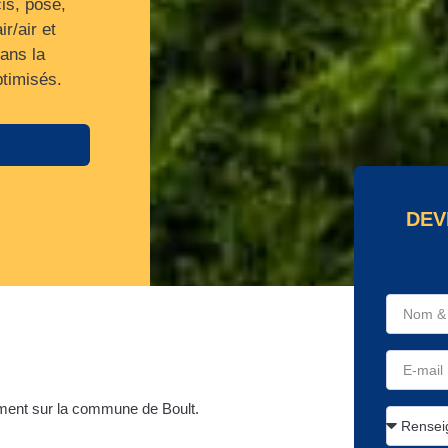
is, pose,
r/air et
ans la
ptimisés.
DEV
ment sur la commune de Boult.