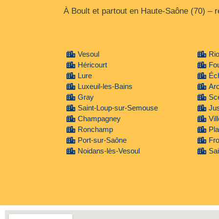
À Boult et partout en Haute‑Saône (70) –
Vesoul
Ri
Héricourt
Fou
Lure
Éc
Luxeuil-les-Bains
Arc
Gray
Sce
Saint-Loup-sur-Semouse
Ju
Champagney
Vil
Ronchamp
Pl
Port-sur-Saône
Fr
Noidans-lès-Vesoul
Sai