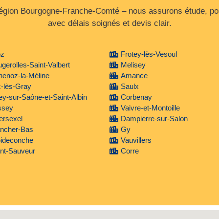
 région Bourgogne‑Franche‑Comté – nous assurons étude, pos
avec délais soignés et devis clair.
oz
Frotey-lès-Vesoul
gerolles-Saint-Valbert
Melisey
henoz-la-Méline
Amance
-lès-Gray
Saulx
y-sur-Saône-et-Saint-Albin
Corbenay
ssey
Vaivre-et-Montoille
lersexel
Dampierre-sur-Salon
ancher-Bas
Gy
oideconche
Vauvillers
nt-Sauveur
Corre