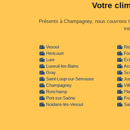
Votre cli
Présents à Champagney, nous couvrons to
in
Vesoul
Ri
Héricourt
Fou
Lure
Éc
Luxeuil-les-Bains
Arc
Gray
Sce
Saint-Loup-sur-Semouse
Ju
Champagney
Vil
Ronchamp
Pl
Port-sur-Saône
Fr
Noidans-lès-Vesoul
Sai