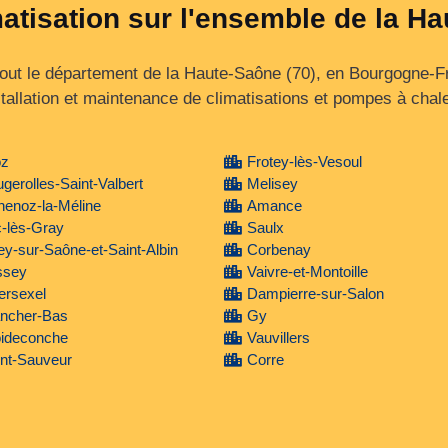
matisation sur l'ensemble de la H
ut le département de la Haute‑Saône (70), en Bourgogne‑
stallation et maintenance de climatisations et pompes à chale
oz
Frotey-lès-Vesoul
gerolles-Saint-Valbert
Melisey
henoz-la-Méline
Amance
-lès-Gray
Saulx
y-sur-Saône-et-Saint-Albin
Corbenay
ssey
Vaivre-et-Montoille
lersexel
Dampierre-sur-Salon
ancher-Bas
Gy
oideconche
Vauvillers
nt-Sauveur
Corre