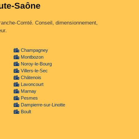
aute-Saône
Franche‑Comté. Conseil, dimensionnement,
ur.
Champagney
Montbozon
Noroy-le-Bourg
Villers-le-Sec
Châtenois
Lavoncourt
Marnay
Pesmes
Dampierre-sur-Linotte
Boult