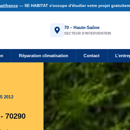
atifrance
— SE HABITAT s'occupe d'étudier votre projet gratuiteme
70 – Haute-Saône
SECTEUR D'INTERVENTION
on
Réparation climatisation
Contact
L’entre
S 2012
- 70290