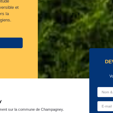
étude
versible et
rs la
sgiens.
DE
V
y
ement sur la commune de Champagney.