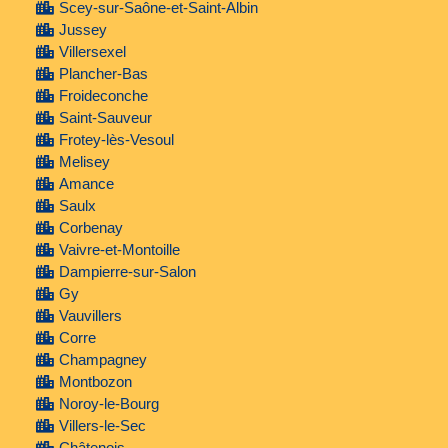
Scey-sur-Saône-et-Saint-Albin
Jussey
Villersexel
Plancher-Bas
Froideconche
Saint-Sauveur
Frotey-lès-Vesoul
Melisey
Amance
Saulx
Corbenay
Vaivre-et-Montoille
Dampierre-sur-Salon
Gy
Vauvillers
Corre
Champagney
Montbozon
Noroy-le-Bourg
Villers-le-Sec
Châtenois