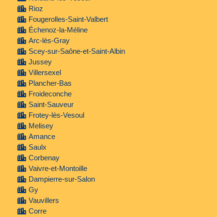
Rioz
Fougerolles-Saint-Valbert
Échenoz-la-Méline
Arc-lès-Gray
Scey-sur-Saône-et-Saint-Albin
Jussey
Villersexel
Plancher-Bas
Froideconche
Saint-Sauveur
Frotey-lès-Vesoul
Melisey
Amance
Saulx
Corbenay
Vaivre-et-Montoille
Dampierre-sur-Salon
Gy
Vauvillers
Corre