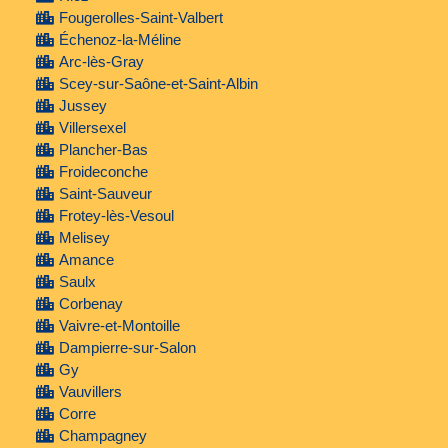
Fougerolles-Saint-Valbert
Échenoz-la-Méline
Arc-lès-Gray
Scey-sur-Saône-et-Saint-Albin
Jussey
Villersexel
Plancher-Bas
Froideconche
Saint-Sauveur
Frotey-lès-Vesoul
Melisey
Amance
Saulx
Corbenay
Vaivre-et-Montoille
Dampierre-sur-Salon
Gy
Vauvillers
Corre
Champagney