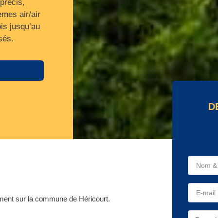
précis,
mes air/air
is jusqu’au
sés.
D
ment sur la commune de Héricourt.