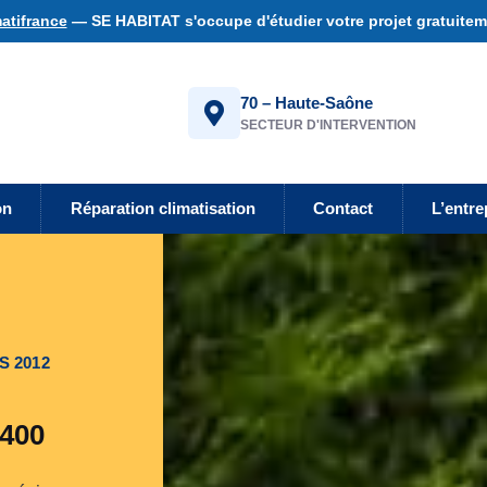
atifrance
— SE HABITAT s'occupe d'étudier votre projet gratuiteme
70 – Haute-Saône
SECTEUR D'INTERVENTION
on
Réparation climatisation
Contact
L’entre
S 2012
0400