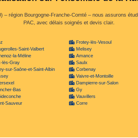
0) – région Bourgogne‑Franche‑Comté – nous assurons étude
PAC, avec délais soignés et devis clair.
oz
Frotey-lès-Vesoul
gerolles-Saint-Valbert
Melisey
henoz-la-Méline
Amance
-lès-Gray
Saulx
y-sur-Saône-et-Saint-Albin
Corbenay
ssey
Vaivre-et-Montoille
lersexel
Dampierre-sur-Salon
ancher-Bas
Gy
oideconche
Vauvillers
nt-Sauveur
Corre