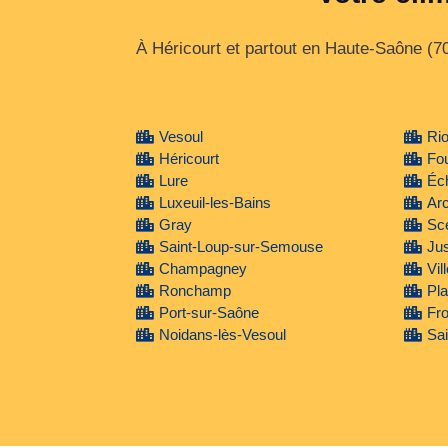
À Héricourt et partout en Haute‑Saône (7
Vesoul
Ri
Héricourt
Fou
Lure
Éc
Luxeuil-les-Bains
Arc
Gray
Sce
Saint-Loup-sur-Semouse
Ju
Champagney
Vil
Ronchamp
Pl
Port-sur-Saône
Fr
Noidans-lès-Vesoul
Sai