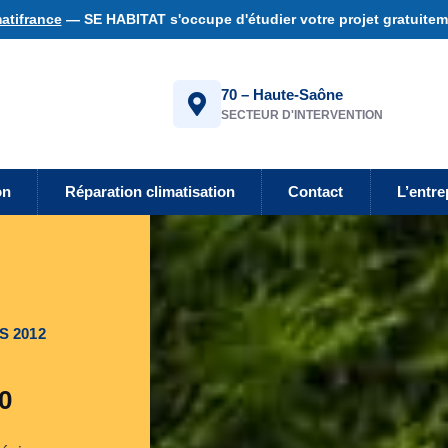
atifrance
— SE HABITAT s'occupe d'étudier votre projet gratuiteme
70 – Haute-Saône
SECTEUR D'INTERVENTION
on
Réparation climatisation
Contact
L’entre
S 2012
0