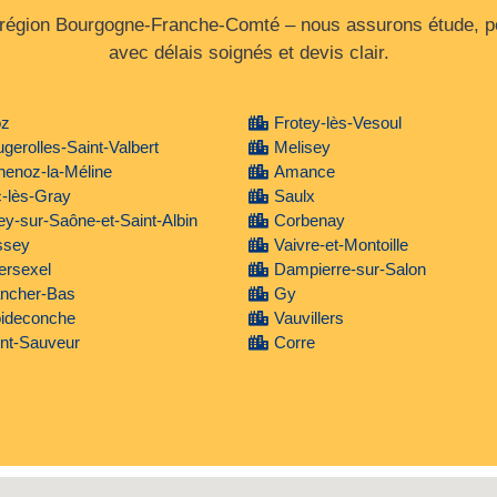
 région Bourgogne‑Franche‑Comté – nous assurons étude, po
avec délais soignés et devis clair.
oz
Frotey-lès-Vesoul
gerolles-Saint-Valbert
Melisey
henoz-la-Méline
Amance
-lès-Gray
Saulx
y-sur-Saône-et-Saint-Albin
Corbenay
ssey
Vaivre-et-Montoille
lersexel
Dampierre-sur-Salon
ancher-Bas
Gy
oideconche
Vauvillers
nt-Sauveur
Corre