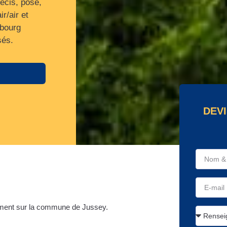
écis, pose,
r/air et
 bourg
sés.
DEVI
ment sur la commune de Jussey.