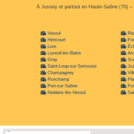
À Jussey et partout en Haute‑Saône (70) –
Vesoul
Ri
Héricourt
Fou
Lure
Éc
Luxeuil-les-Bains
Arc
Gray
Sce
Saint-Loup-sur-Semouse
Ju
Champagney
Vil
Ronchamp
Pl
Port-sur-Saône
Fr
Noidans-lès-Vesoul
Sai