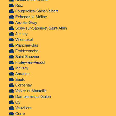
Rioz
Fougerolles-Saint-Valbert
Échenoz-la-Méline
Arc-lès-Gray
Scey-sur-Saône-et-Saint-Albin
Jussey
Villersexel
Plancher-Bas
Froideconche
Saint-Sauveur
Frotey-lès-Vesoul
Melisey
Amance
Saulx
Corbenay
Vaivre-et-Montoille
Dampierre-sur-Salon
Gy
Vauvillers
Corre