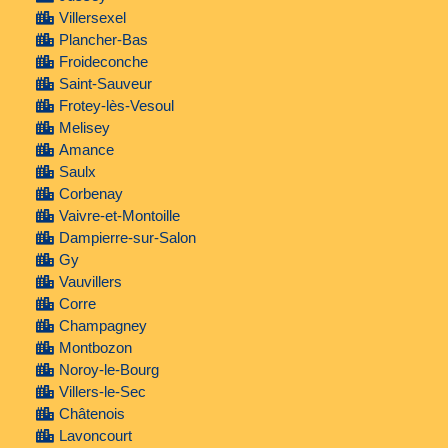
Villersexel
Plancher-Bas
Froideconche
Saint-Sauveur
Frotey-lès-Vesoul
Melisey
Amance
Saulx
Corbenay
Vaivre-et-Montoille
Dampierre-sur-Salon
Gy
Vauvillers
Corre
Champagney
Montbozon
Noroy-le-Bourg
Villers-le-Sec
Châtenois
Lavoncourt