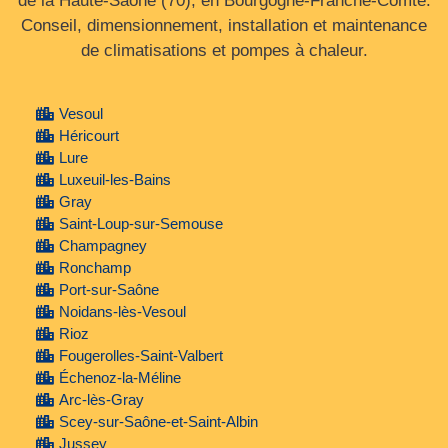
de la Haute‑Saône (70), en Bourgogne‑Franche‑Comté.
Conseil, dimensionnement, installation et maintenance
de climatisations et pompes à chaleur.
Vesoul
Héricourt
Lure
Luxeuil-les-Bains
Gray
Saint-Loup-sur-Semouse
Champagney
Ronchamp
Port-sur-Saône
Noidans-lès-Vesoul
Rioz
Fougerolles-Saint-Valbert
Échenoz-la-Méline
Arc-lès-Gray
Scey-sur-Saône-et-Saint-Albin
Jussey